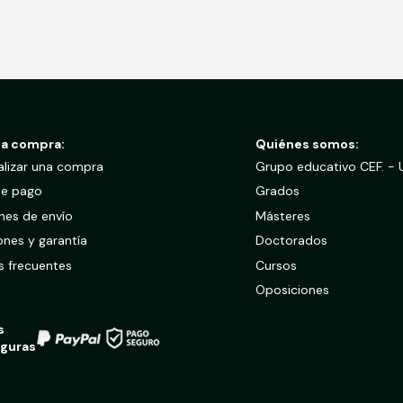
la compra:
Quiénes somos:
lizar una compra
Grupo educativo CEF. -
de pago
Grados
nes de envío
Másteres
ones y garantía
Doctorados
s frecuentes
Cursos
Oposiciones
s
guras