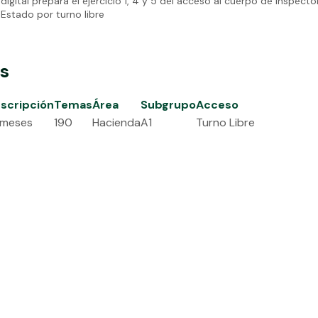
digital prepara el ejercicio 1, 4 y 5 del acceso al cuerpo de Inspecto
Estado por turno libre
es
scripción
Temas
Área
Subgrupo
Acceso
 meses
190
Hacienda
A1
Turno Libre